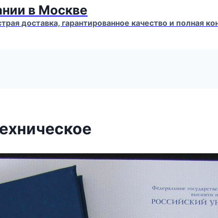
ании в Москве
страя доставка, гарантированное качество и полная 
техническое