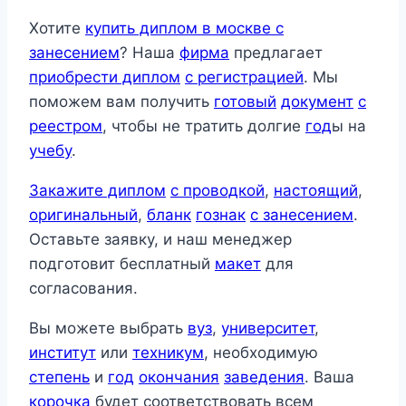
Хотите
купить диплом в москве с
занесением
? Наша
фирма
предлагает
приобрести диплом
с регистрацией
. Мы
поможем вам получить
готовый
документ
с
реестром
, чтобы не тратить долгие
год
ы на
учебу
.
Закажите диплом
с проводкой
,
настоящий
,
оригинальный
,
бланк
гознак
с занесением
.
Оставьте заявку, и наш менеджер
подготовит бесплатный
макет
для
согласования.
Вы можете выбрать
вуз
,
университет
,
институт
или
техникум
, необходимую
степень
и
год
окончания
заведения
. Ваша
корочка
будет соответствовать всем