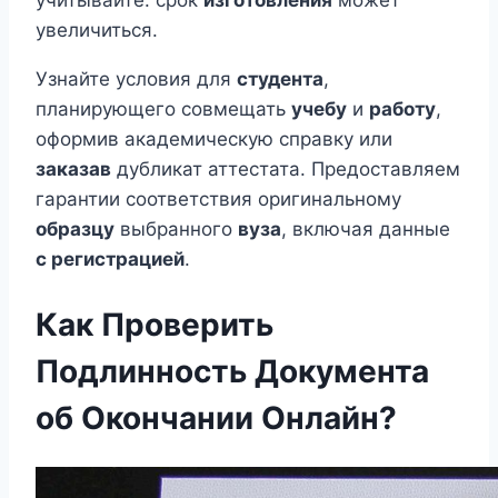
учитывайте: срок
изготовления
может
увеличиться.
Узнайте условия для
студента
,
планирующего совмещать
учебу
и
работу
,
оформив академическую справку или
заказав
дубликат аттестата. Предоставляем
гарантии соответствия оригинальному
образцу
выбранного
вуза
, включая данные
с регистрацией
.
Как Проверить
Подлинность Документа
об Окончании Онлайн?