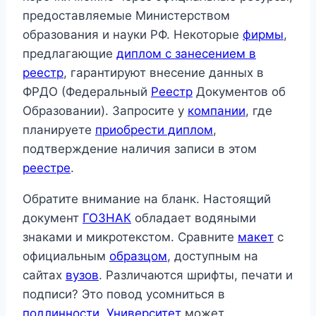
предоставляемые Министерством
образования и науки РФ. Некоторые
фирмы
,
предлагающие
диплом с занесением в
реестр
, гарантируют внесение данных в
ФРДО (Федеральный
Реестр
Документов об
Образовании). Запросите у
компании
, где
планируете
приобрести диплом
,
подтверждение наличия записи в этом
реестре
.
Обратите внимание на бланк. Настоящий
документ
ГОЗНАК
обладает водяными
знаками и микротекстом. Сравните
макет
с
официальным
образцом
, доступным на
сайтах
вузов
. Различаются шрифты, печати и
подписи? Это повод усомниться в
подлинности
.
Университет
может