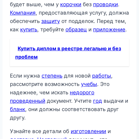
будет выше, чем у
корочки
без
проводки
.
Компания
, предоставляющая услугу, должна
обеспечить
защиту
от подделок. Перед тем,
как
купить
, требуйте
образец
и
приложение
.
Купить диплом в реестре легально и без
проблем
Если нужна
степень
для новой
работы
,
рассмотрите возможность
учебы
. Это
надежнее, чем искать
недорого
проведенный
документ. Учтите
год
выдачи и
бланк
, они должны соответствовать друг
другу.
Узнайте все детали об
изготовлении
и