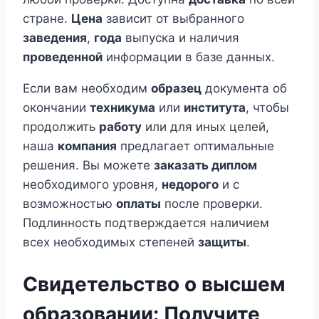
стране.
Цена
зависит от выбранного
заведения
,
года
выпуска и наличия
проведенной
информации в базе данных.
Если вам необходим
образец
документа об
окончании
техникума
или
института
, чтобы
продолжить
работу
или для иных целей,
наша
компания
предлагает оптимальные
решения. Вы можете
заказать диплом
необходимого уровня,
недорого
и с
возможностью
оплаты
после проверки.
Подлинность подтверждается наличием
всех необходимых степеней
защиты
.
Свидетельство о высшем
образовании: Получите