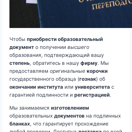
Чтобы
приобрести образовательный
документ
о получении
высшего
образования, подтверждающий вашу
степень
, обратитесь в нашу
фирму
. Мы
предоставляем
оригинальные
корочки
государственного образца (
гознак
) об
окончании
института
или
университета
с
гарантией подлинности и
регистрацией
.
Мы занимаемся
изготовлением
образовательных
документов
на подлинных
бланках
, что гарантирует прохождение
любой проверки. Доступна
доставка
по всей