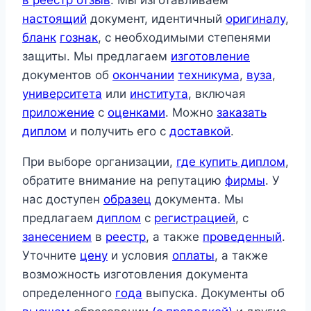
в реестр отзыв
. Мы изготавливаем
настоящий
документ, идентичный
оригиналу
,
бланк
гознак
, с необходимыми степенями
защиты. Мы предлагаем
изготовление
документов об
окончании
техникума
,
вуза
,
университета
или
института
, включая
приложение
с
оценками
. Можно
заказать
диплом
и получить его с
доставкой
.
При выборе организации,
где купить диплом
,
обратите внимание на репутацию
фирмы
. У
нас доступен
образец
документа. Мы
предлагаем
диплом
с
регистрацией
, с
занесением
в
реестр
, а также
проведенный
.
Уточните
цену
и условия
оплаты
, а также
возможность изготовления документа
определенного
года
выпуска. Документы об