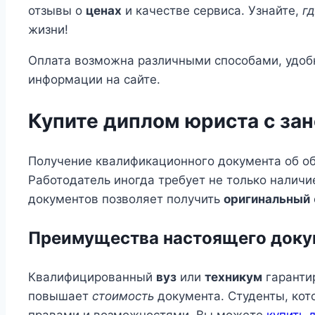
отзывы о
ценах
и качестве сервиса. Узнайте,
г
жизни!
Оплата возможна различными способами, удобн
информации на сайте.
Купите диплом юриста с за
Получение квалификационного документа об об
Работодатель иногда требует не только наличи
документов позволяет получить
оригинальный
Преимущества настоящего доку
Квалифицированный
вуз
или
техникум
гаранти
повышает
стоимость
документа. Студенты, кот
правами и возможностями. Вы можете
купить 