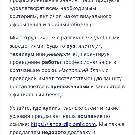
профессиональные знания. Наши продукты
удовлетворят всем необходимым
критериям, включая макет визуального
оформления и пробный
образец
.
Мы сотрудничаем с различными учебными
заведениями, будь то
вуз
,
институт
,
техникум
или
университет
, гарантируя
проведение
работы
профессионально и в
кратчайшие сроки.
Настоящий бланк
с
проводкой имеет соответствующую защиту,
поставляется с
приложениями
и заносится в
официальный
реестр
.
Узнайте,
где купить
,
сколько стоит
и какие
условия предлагает наша
компания
по
ссылке:
https://lands-diplomix.com
. Мы также
предлагаем
недорого
доставку и