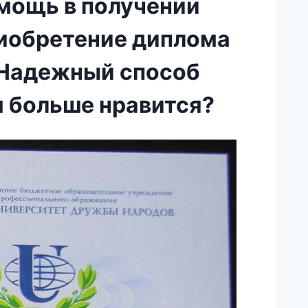
омощь в получении
риобретение диплома
. Надежный способ
м больше нравится?