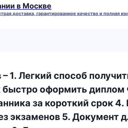
ании в Москве
страя доставка, гарантированное качество и полная 
 – 1. Легкий способ получи
к быстро оформить диплом 
нника за короткий срок 4
з экзаменов 5. Документ д