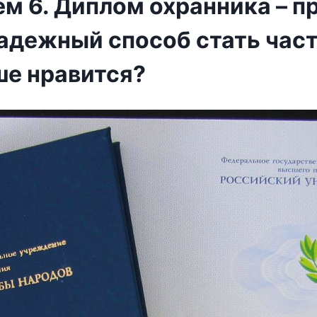
ем 6. Диплом охранника – п
Надежный способ стать ча
ше нравится?