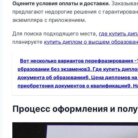
Оцените условия оплаты и доставки.
Заказывая
предлагают недорогие решения с гарантирован
экземпляра с приложением.
Для поиска подходящего места,
где купить ди
планируете
купить диплом о высшем образован
Вот несколько вариантов перефразирования -
образовании без экзаменов3. Где купить дипл
документа об образовании6. Цена дипломов на
приобретения документов о квалификации9. Н
Процесс оформления и пол