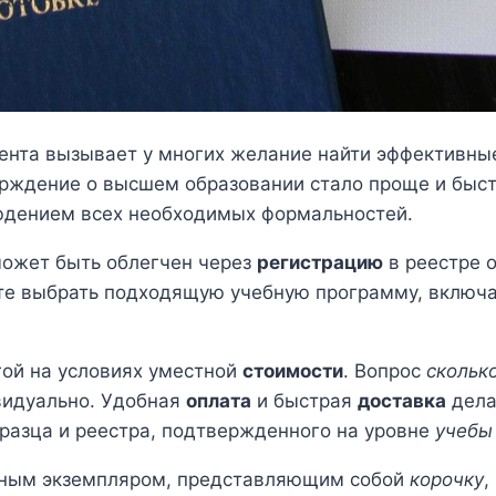
ента вызывает у многих желание найти эффективны
рждение о высшем образовании стало проще и быс
людением всех необходимых формальностей.
может быть облегчен через
регистрацию
в реестре 
те выбрать подходящую учебную программу, включая
гой на условиях уместной
стоимости
. Вопрос
сколько
видуально. Удобная
оплата
и быстрая
доставка
дела
разца и реестра, подтвержденного на уровне
учебы
жным экземпляром, представляющим собой
корочку
,