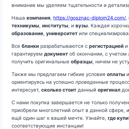
внимание мы уделяем тщательности и детализа
Наша
компания
,
https://gosznac-diplom24.com/
,
техникумы
,
институты
, и
вузы
. Каждая
корочк
образование
,
университет
или специализирова
Все
бланки
разрабатываются с
регистрацией
гарантируем
документ
об окончании, с учетом
получить оригинальные
образцы
, ничем не ус
Также мы предлагаем гибкие условия
оплаты
и
ориентируясь на успешно
проведенные
процесс
интересует,
сколько стоит
данный
оригинал
док
С нами
покупка
завершается не только получе
приобрели многолетний опыт в данной сфере, 
ещё один шаг к вашей мечте. Узнайте,
где купи
соответствующие инстанции!