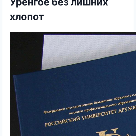
Уренгое без лишних
хлопот