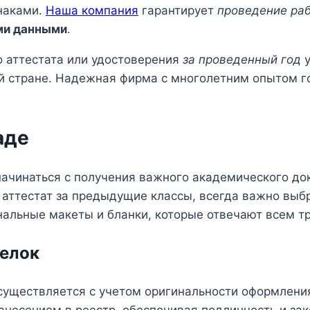
наками.
Наша компания
гарантирует
проведение ра
ми данными
.
 аттестата или удостоверения
за проведенный год
у
й стране. Надежная фирма с многолетним опытом 
аде
ачинаться с получения важного академического док
 аттестат за предыдущие классы, всегда важно вы
альные макеты и бланки, которые отвечают всем т
делок
существляется с учетом оригинальности оформлени
анесением в реестр, обеспечивая подлинность и зак