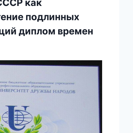
СССР как
тение подлинных
ящий диплом времен