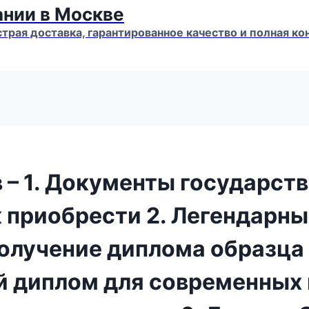
ании в Москве
страя доставка, гарантированное качество и полная 
 – 1. Документы государст
к приобрести 2. Легендарн
Получение диплома образца
й диплом для современных 