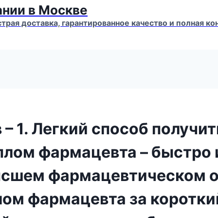
ании в Москве
страя доставка, гарантированное качество и полная 
 – 1. Легкий способ получ
плом фармацевта – быстро и
ысшем фармацевтическом о
м фармацевта за короткий