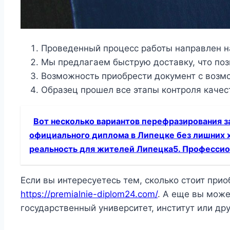
Проведенный процесс работы направлен н
Мы предлагаем быструю доставку, что поз
Возможность приобрести документ с возм
Образец прошел все этапы контроля качест
Вот несколько вариантов перефразирования за
официального диплома в Липецке без лишних 
реальность для жителей Липецка5. Профессио
Если вы интересуетесь тем, сколько стоит пр
https://premialnie-diplom24.com/
. А еще вы мож
государственный университет, институт или др