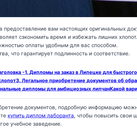
а предоставление вам настоящих оригинальных док
воляет сэкономить время и избежать лишних хлопот
ожностью оплаты удобным для вас способом.
ва, что гарантирует подлинность и соответствие.
головка -1. Дипломы на заказ в Липецке для быстрого
хлопот3. Легальное приобретение документов об обр
нальные дипломы для амбициозных липчанКакой вари
иобретение документов, подробную информацию можн
ете
купить диплом лаборанта
, чтобы повысить свои 
угое учебное заведение.