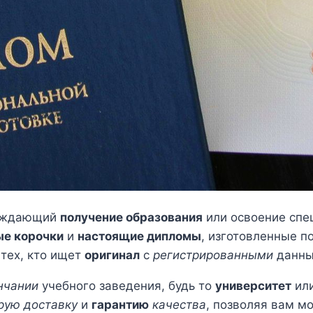
ерждающий
получение образования
или освоение спе
ые корочки
и
настоящие дипломы
, изготовленные п
 тех, кто ищет
оригинал
с
регистрированными
данны
нчании
учебного заведения, будь то
университет
ил
рую доставку
и
гарантию
качества
, позволяя вам м