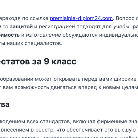
ереходя по ссылке
premialnie-diplom24.com
. Вопрос
и
со
защитой
и
регистрацией
подходят для
учебы
,
р
оимость
и
изготовление
обсуждаются индивидуально
ты наших специалистов.
татов за 9 класс
образовании может открывать перед вами широкие п
ст вам возможность двигаться вперед к новым целя
тва
людением всех стандартов, включая фирменные знак
внесением в реестр, что обеспечивает его высшую 
яет вам сделать недорогое вложение в свою учебу и