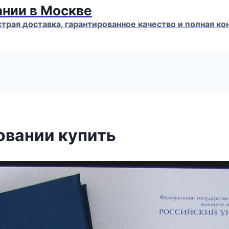
ании в Москве
страя доставка, гарантированное качество и полная 
овании купить