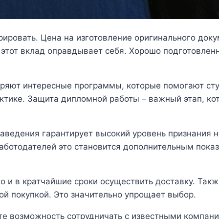
рировать. Цена на изготовление оригинального док
е этот вклад оправдывает себя. Хорошо подготовле
ряют интересные программы, которые помогают студ
актике. Защита дипломной работы – важный этап, ко
заведения гарантирует высокий уровень признания 
работодателей это становится дополнительным пока
о и в кратчайшие сроки осуществить доставку. Так
ой покупкой. Это значительно упрощает выбор.
ете возможность сотрудничать с известными компан